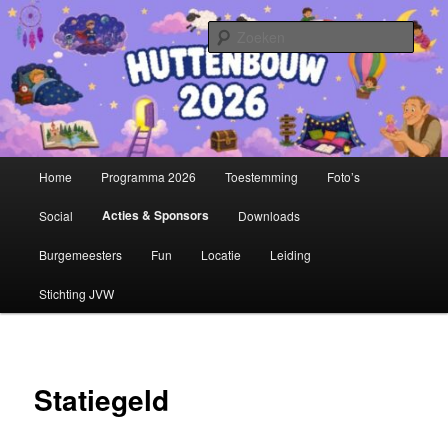
Spring
Stichting Jeugdvakantieweek Hazerswoude
naar
Zoek
de
primaire
Huttenbouw
inhoud
Hoofdmenu
Home
Programma 2026
Toestemming
Foto’s
Acties & Sponsors
Social
Downloads
Burgemeesters
Fun
Locatie
Leiding
Stichting JVW
Statiegeld