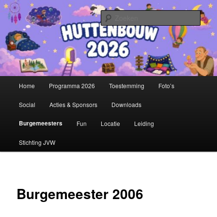
Spring
Stichting Jeugdvakantieweek Hazerswoude
naar
Zoek
de
primaire
Huttenbouw
inhoud
Hoofdmenu
Home
Programma 2026
Toestemming
Foto’s
Social
Acties & Sponsors
Downloads
Burgemeesters
Fun
Locatie
Leiding
Stichting JVW
Burgemeester 2006