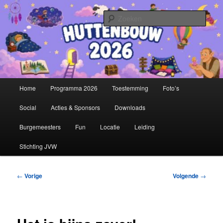
Spring
Stichting Jeugdvakantieweek Hazerswoude
naar
Zoek
de
primaire
Huttenbouw
inhoud
Hoofdmenu
Home
Programma 2026
Toestemming
Foto’s
Social
Acties & Sponsors
Downloads
Burgemeesters
Fun
Locatie
Leiding
Stichting JVW
Bericht
←
Vorige
Volgende
→
navigatie