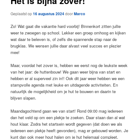
Het is bijna zover!
Geplaatst op
16 augustus 2024
door
Marco
Zo! Wat gaat die vakantie hard voorbij! Binnenkort zitten jullie
weer te zwoegen op school. Lekker een groep omhoog en kijken
wat daar te beleven is, of zelfs die spannende stap naar de
brugklas. We wensen jullie daar alvast veel succes en plezier
mee!
Maar, voordat het zover is, hebben we eerst nog de leukste week
van het jaar: de huttenbouw! We gaan weer bijna van start en
hebben er al superveel zin in!! Ook dit jaar weer hebben we een
stampvolle agenda met leuke en uitdagende activiteiten. En
natuurlijk de mogelijkheid om je hut te bouwen en daarin te
blijven slapen.
Maandagochtend gaan we van start! Rond 09:00 mag iedereen
dan het veld op om een plekje te zoeken. Daar staan dan al wat
hout klaar. Zodra het startsein wordt gegeven (dat doen we als
iedereen een plekje heeft gevonden), mag er gebouwd worden. Je
kunt dan ook meer hout halen om je hut helemaal compleet,