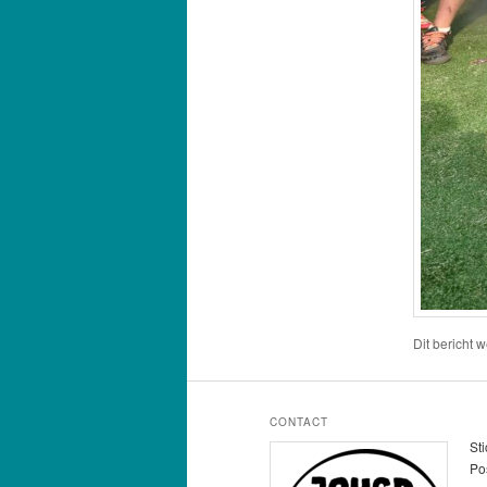
Dit bericht 
CONTACT
St
Po