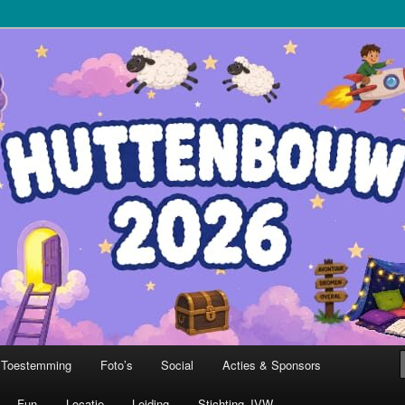
Hazerswoude
Toestemming
Foto’s
Social
Acties & Sponsors
Fun
Locatie
Leiding
Stichting JVW