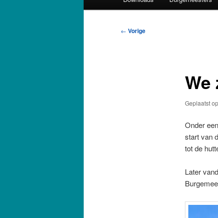
Bericht
←
Vorige
navigatie
We 
Geplaatst o
Onder een 
start van 
tot de hut
Later vand
Burgemees