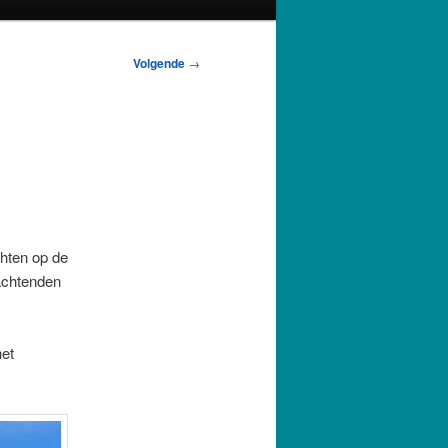
Volgende
→
hten op de
wachtenden
het