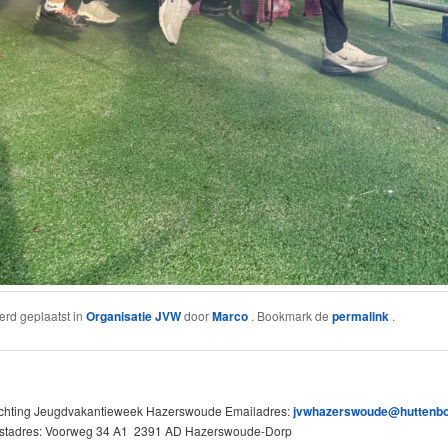
werd geplaatst in
Organisatie JVW
door
Marco
. Bookmark de
permalink
.
ichting Jeugdvakantieweek Hazerswoude Emailadres:
jvwhazerswoude@huttenb
stadres: Voorweg 34 A1 2391 AD Hazerswoude-Dorp